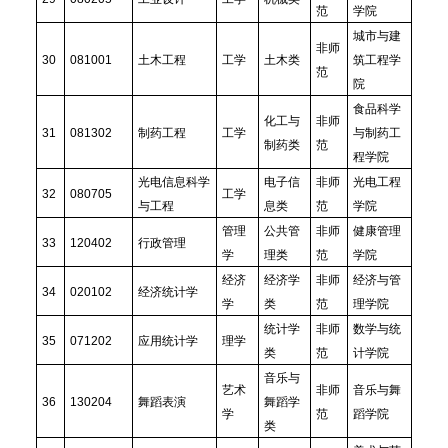
范
学院
城市与建
非师
30
081001
土木工程
工学
土木类
筑工程学
范
院
食品科学
化工与
非师
31
081302
制药工程
工学
与制药工
制药类
范
程学院
光电信息科学
电子信
非师
光电工程
32
080705
工学
与工程
息类
范
学院
管理
公共管
非师
健康管理
33
120402
行政管理
学
理类
范
学院
经济
经济学
非师
经济与管
34
020102
经济统计学
学
类
范
理学院
统计学
非师
数学与统
35
071202
应用统计学
理学
类
范
计学院
音乐与
艺术
非师
音乐与舞
36
130204
舞蹈表演
舞蹈学
学
范
蹈学院
类