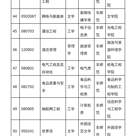
工程
范
院
新闻传
非师
44
050306T
网络与新媒体
文学
文学院
播学类
范
电子信
非师
光电工程
45
080703
通信工程
工学
息类
范
学院
旅游与资
管理
旅游管
非师
46
120902
酒店管理
源环境学
学
理类
范
院
电气工程及其
非师
机电工程
47
080601
工学
电气类
自动化
范
学院
食品科
食品科学
食品质量与安
非师
48
082702
工学
学与工
与制药工
全
范
程类
程学院
信息科学
计算机
非师
49
080905
物联网工程
工学
与工程学
类
范
院
外国语
非师
外国语学
50
050241
世界语
文学
言文学
范
院