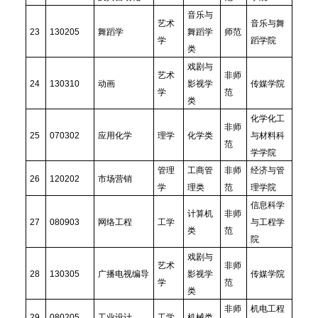
音乐与
艺术
音乐与舞
23
130205
舞蹈学
舞蹈学
师范
学
蹈学院
类
戏剧与
艺术
非师
24
130310
动画
影视学
传媒学院
学
范
类
化学化工
非师
25
070302
应用化学
理学
化学类
与材料科
范
学学院
管理
工商管
非师
经济与管
26
120202
市场营销
学
理类
范
理学院
信息科学
计算机
非师
27
080903
网络工程
工学
与工程学
类
范
院
戏剧与
艺术
非师
28
130305
广播电视编导
影视学
传媒学院
学
范
类
非师
机电工程
29
080205
工业设计
工学
机械类