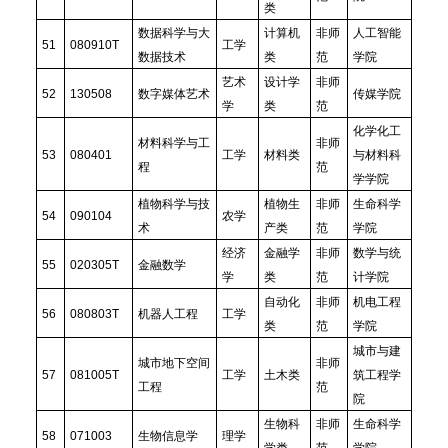
类
数据科学与大
计算机
非师
人工智能
51
080910T
工学
数据技术
类
范
学院
艺术
设计学
非师
52
130508
数字媒体艺术
传媒学院
学
类
范
化学化工
材料科学与工
非师
53
080401
工学
材料类
与材料科
程
范
学学院
植物科学与技
植物生
非师
生命科学
54
090104
农学
术
产类
范
学院
经济
金融学
非师
数学与统
55
020305T
金融数学
学
类
范
计学院
自动化
非师
机电工程
56
080803T
机器人工程
工学
类
范
学院
城市与建
城市地下空间
非师
57
081005T
工学
土木类
筑工程学
工程
范
院
生物科
非师
生命科学
58
071003
生物信息学
理学
学类
范
学院