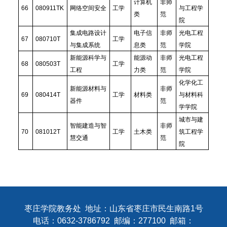
计算机
非师
66
080911TK
网络空间安全
工学
与工程学
类
范
院
集成电路设计
电子信
非师
光电工程
67
080710T
工学
与集成系统
息类
范
学院
新能源科学与
能源动
非师
光电工程
68
080503T
工学
工程
力类
范
学院
化学化工
新能源材料与
非师
69
080414T
工学
材料类
与材料科
器件
范
学学院
城市与建
智能建造与智
非师
70
081012T
工学
土木类
筑工程学
慧交通
范
院
枣庄学院教务处 地址：山东省枣庄市民生南路1号
电话：0632-3786792 邮编：277100 邮箱：