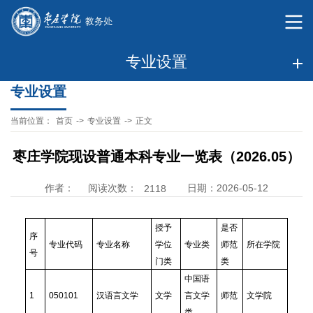
专业设置
专业设置
当前位置：
首页
->
专业设置
->
正文
枣庄学院现设普通本科专业一览表（2026.05）
阅读次数：
作者：
日期：2026-05-12
2118
授予
是否
序
专业代码
专业名称
学位
专业类
师范
所在学院
号
门类
类
中国语
1
050101
汉语言文学
文学
言文学
师范
文学院
类