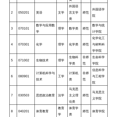
外国语
外国语学
2
050201
英语
文学
言文学
师范
院
类
数学与应用数
数学与统
3
070101
理学
数学类
师范
学
计学院
化学化工
4
070301
化学
理学
化学类
师范
与材料科
学学院
生物科
非师
生命科学
5
071002
生物技术
理学
学类
范
学院
信息科学
计算机科学与
计算机
非师
6
080901
工学
与工程学
技术
类
范
院
马克思
马克思主
7
030503
思想政治教育
法学
主义理
师范
义学院
论类
教育
体育学
8
040201
体育教育
师范
体育学院
学
类