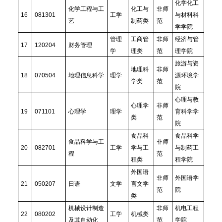
化学化工
化学工程与工
化工与
非师
16
081301
工学
与材料科
艺
制药类
范
学学院
管理
工商管
非师
经济与管
17
120204
财务管理
学
理类
范
理学院
旅游与资
地理科
非师
18
070504
地理信息科学
理学
源环境学
学类
范
院
心理与教
心理学
非师
19
071101
心理学
理学
育科学学
类
范
院
食品科
食品科学
食品科学与工
非师
20
082701
工学
学与工
与制药工
程
范
程类
程学院
外国语
非师
外国语学
21
050207
日语
文学
言文学
范
院
类
机械设计制造
非师
机电工程
22
080202
工学
机械类
及其自动化
范
学院