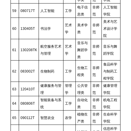
电子信
非师
人工智能
59
080717T
人工智能
工学
息类
范
学院
美术与艺
艺术
美术学
非师
60
130405T
书法学
术设计学
学
类
范
院
音乐与
航空服务艺术
艺术
非师
音乐与舞
61
130208TK
舞蹈学
与管理
学
范
蹈学院
类
食品科学
生物工
非师
62
083002T
生物制药
工学
与制药工
程类
范
程学院
健康服务与管
管理
公共管
非师
健康管理
63
120410T
理
学
理类
范
学院
智能装备与系
自动化
非师
机电工程
64
080806T
工学
统
类
范
学院
植物生
非师
生命科学
65
090112T
智慧农业
农学
产类
范
学院
信息科学